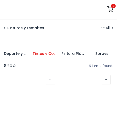
Ir al contenido
0
Pinturas y Esmaltes
See All
Deporte y Naútica
Tintes y Colorantes
Pintura Plástica
Sprays
Shop
6 items found.