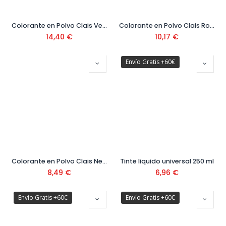
Colorante en Polvo Clais Verde NG 700 Gr
Colorante en Polvo Clais Rojo Básico 800 Gr
14,40
€
10,17
€
Envío Gratis +60€
Colorante en Polvo Clais Negro 800 Gr
Tinte liquido universal 250 ml
8,49
€
6,96
€
Envío Gratis +60€
Envío Gratis +60€