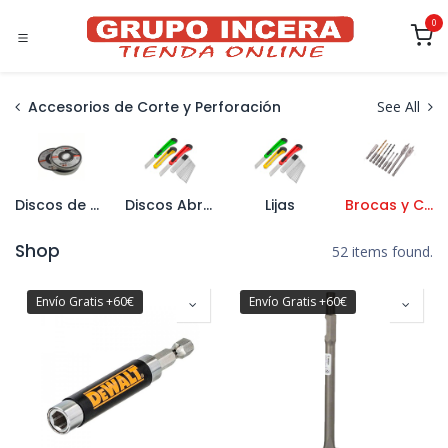
Ir al contenido
0
Accesorios de Corte y Perforación
See All
Discos de Diamante
Discos Abrasivos
Lijas
Brocas y Coronas
Shop
52 items found.
Envío Gratis +60€
Envío Gratis +60€