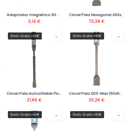
Adaptador magnético 60 mm Ref. DT7500-QZ
Cincel Pala Hexagonal 450x75 mm
3,14
€
73,38
€
Envío Gratis +60€
Envío Gratis +60€
Cincel Pala Autoafilable Plus 250x40
Cincel Pala SDS-Max 350x50 mm
21,66
€
30,26
€
Envío Gratis +60€
Envío Gratis +60€