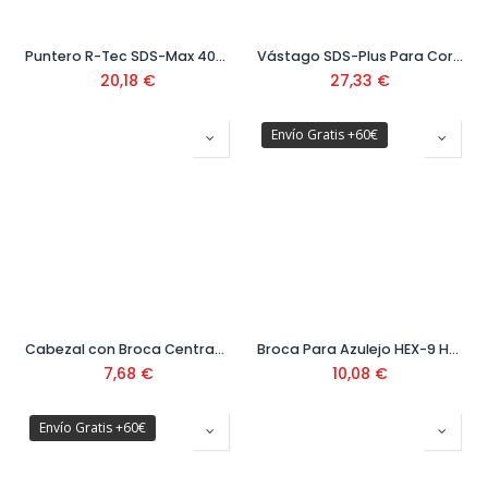
Puntero R-Tec SDS-Max 400 mm
Vástago SDS-Plus Para Coronas M16
20,18
€
27,33
€
Envío Gratis +60€
Cabezal con Broca Centradora Ref. 04992
Broca Para Azulejo HEX-9 Hard Ceramic 90 mm
7,68
€
10,08
€
Envío Gratis +60€