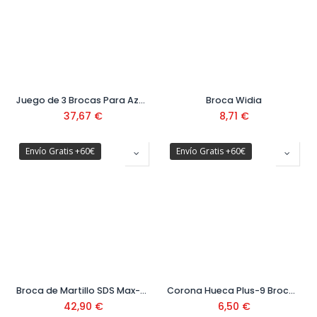
Juego de 3 Brocas Para Azulejo HEX-9 HardCeramic
Broca Widia
37,67
€
8,71
€
Envío Gratis +60€
Envío Gratis +60€
Broca de Martillo SDS Max-8x 200x340 mm
Corona Hueca Plus-9 Broca Central 8x120 mm
42,90
€
6,50
€