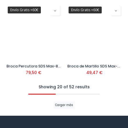
Envío Gratis +60€
Envío Gratis +60€
Broca Percutora SDS Max-8x 400x520 mm
Broca de Martillo SDS Max-8x 400x540 mm
79,50
€
49,47
€
Showing 20 of 52 results
Cargar más