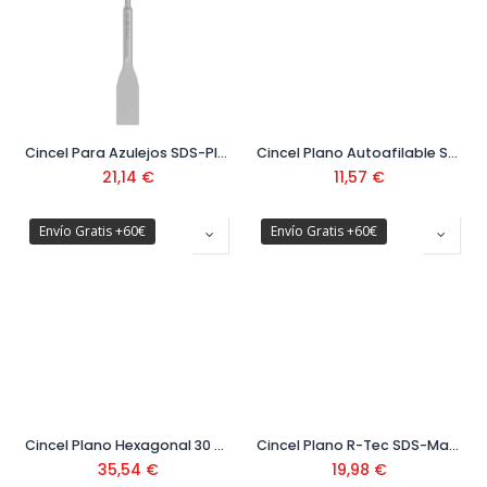
Cincel Para Azulejos SDS-Plus 260x40 mm
Cincel Plano Autoafilable SDS-Plus
21,14
€
11,57
€
Envío Gratis +60€
Envío Gratis +60€
Cincel Plano Hexagonal 30 mm
Cincel Plano R-Tec SDS-Max 400x26 mm Ref. 2.608.690.124
35,54
€
19,98
€