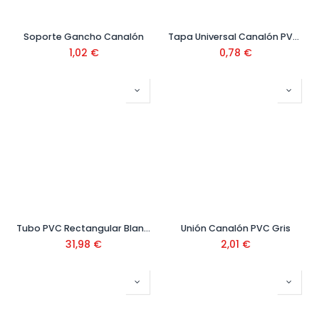
Soporte Gancho Canalón
Tapa Universal Canalón PVC Gris
1,02
€
0,78
€
Tubo PVC Rectangular Blanco 3 mt Ref: TT-B
Unión Canalón PVC Gris
31,98
€
2,01
€