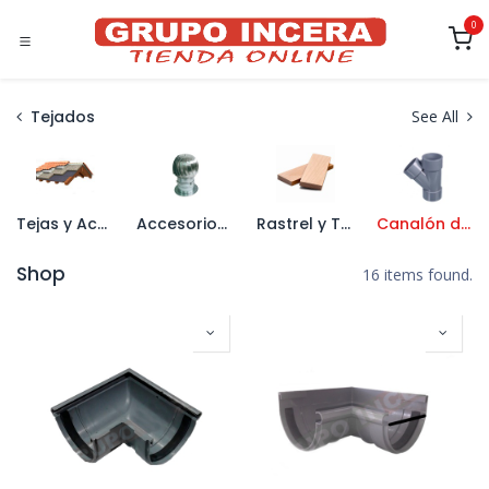
Ir al contenido
0
Tejados
See All
Tejas y Accesorios
Accesorios para Tejados
Rastrel y Tableros
Canalón de PVC y Accesorios
Shop
16 items found.