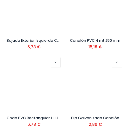
Bajada Exterior Izquierda Canalón PVC Gris
Canalón PVC 4 mt 250 mm
5,73
€
15,18
€
Codo PVC Rectangular H-H 87º Blanco
Fija Galvanizada Canalón
6,78
€
2,80
€