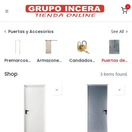
Ir al contenido
0
Puertas y Accesorios
See All
Premarcos de Madera
Armazones y Puertas Correderas
Candados y Cerraduras
Puertas de Seguridad
Shop
3 items found.