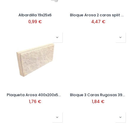
Albardilla 19x25x6
Bloque Arosa 2 caras split 40x20x15
0,99
€
4,47
€
Plaqueta Arosa 400x200x50 mm
Bloque 3 Caras Rugosas 39x19x19
1,76
€
1,84
€