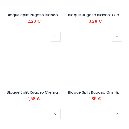
Bloque Split Rugoso Blanco (2 Caras Largas Rugosas) 39x19x19
Bloque Rugoso Blanco 3 Caras 39x19x19
2,20
€
3,28
€
Bloque Split Rugoso Crema Hidrófugo (1 Cara Larga Rugosa)
Bloque Split Rugoso Gris Hidrófugo (1 Cara Larga Rugosa)
1,58
€
1,35
€