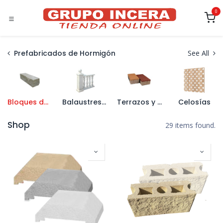
Ir al contenido
0
Prefabricados de Hormigón
See All
Bloques de Hormigón
Balaustres y Pasamanos
Terrazos y Aceras
Celosías
Shop
29 items found.