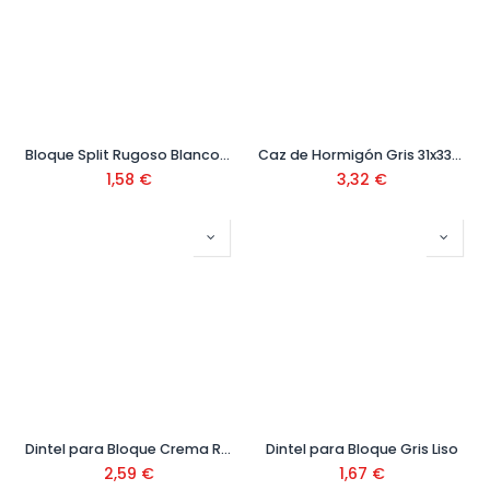
Bloque Split Rugoso Blanco Hidrófugo (1 Cara Larga Rugosa)
Caz de Hormigón Gris 31x33x12 cm
1,58
€
3,32
€
Dintel para Bloque Crema Rugoso
Dintel para Bloque Gris Liso
2,59
€
1,67
€