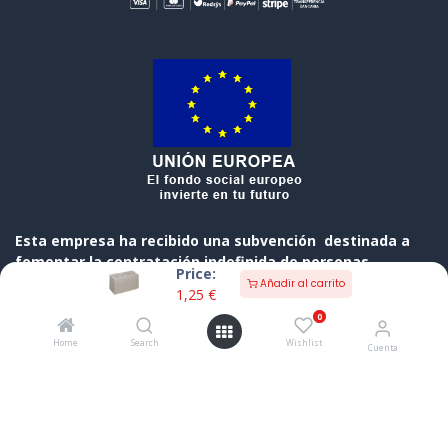
Esta empresa ha recibido una subvención destinada a
fomentar la contratación indefinida de personas
Price:
desempleadas, cofinanciada al 50 % por el Gobierno de
Añadir al carrito
1,25
€
Cantabria y el Fondo Social Europeo a través del
0
Programa Operativo FSE de Cantabria 2014-2020
Home
Search
Wishlist
Cuenta