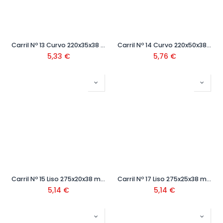
Carril Nº 13 Curvo 220x35x38 mm Ref. SZ-01313
Carril Nº 14 Curvo 220x50x38 mm Ref.SZ-01314
5,33
€
5,76
€
Carril Nº 15 Liso 275x20x38 mm Ref.SZ-01315
Carril Nº 17 Liso 275x25x38 mm Ref.SZ-01317
5,14
€
5,14
€