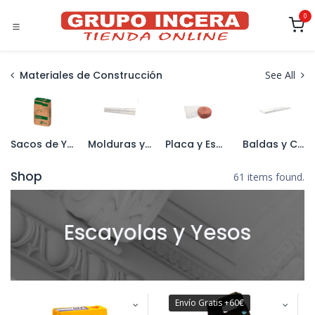
Ir al contenido
0
Materiales de Construcción
See All
Sacos de Yeso
Molduras y Cornisas
Placa y Esparto
Baldas y Complementos
Shop
61 items found.
Escayolas y Yesos
Envío Gratis +60€