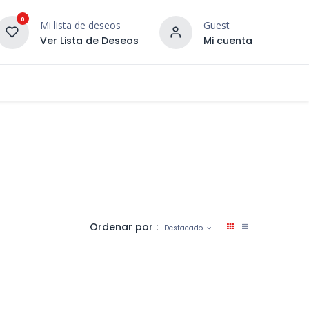
0
Mi lista de deseos
Guest
Ver Lista de Deseos
Mi cuenta
¡DESCUBRE NUESTRO CO
terior
Servicios
Incera Inspira
Ordenar por :
Destacado