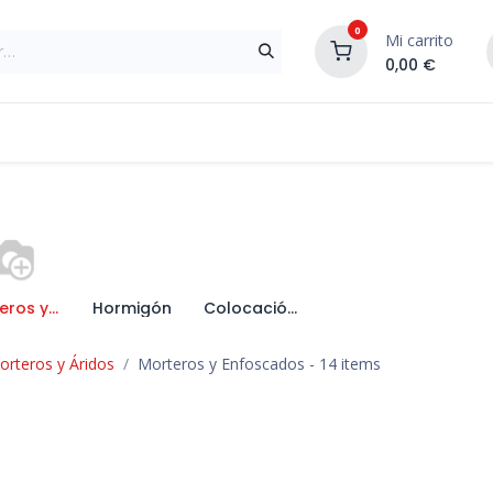
0
Mi carrito
0,00
€
Materiales de Construcción
Reformas de In
Morteros y Enfoscados
Hormigón
Colocación de Cerámica
rteros y Áridos
Morteros y Enfoscados
- 14 items