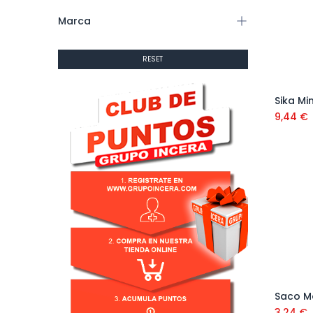
Marca
RESET
9,44
€
3,24
€