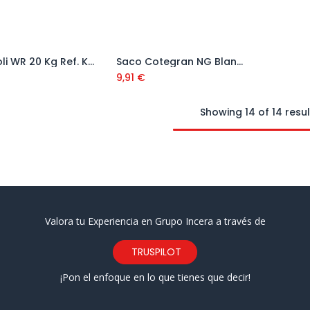
Saco Poli WR 20 Kg Ref. K75990
Saco Cotegran NG Blanco 01 25 Kg
Añadir al carrito
Añadir al carrito
9,91
€
Showing 14 of 14 resul
Valora tu Experiencia en Grupo Incera a través de
TRUSPILOT
¡Pon el enfoque en lo que tienes que decir!