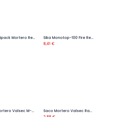
Sika Minipack Mortero Reparación gris 5 kg
Sika Monotop-100 Fire Resistant (refractario)
Añadir al carrito
Añadir al carrito
8,41
€
Saco Mortero Valsec M-7,5 Gris 25 Kg
Saco Mortero Valsec Raseo (Enfoscar) HDR Gris 25kg
Añadir al carrito
Añadir al carrito
2,88
€