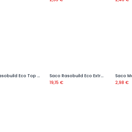
Saco Rasobuild Eco Top Fino Blanco 25 Kg Ref. K70548
Saco Rasobuild Eco Extrafino Blanco 20 Kg Ref. K01842
Añadir al carrito
Añadir al carrito
19,15
€
2,98
€