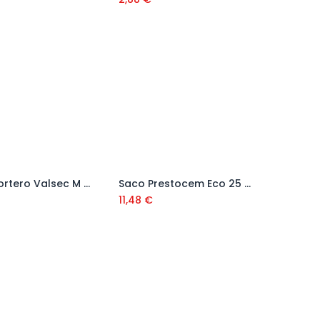
Saco Mortero Valsec M 7,5 Hidrófugo Blanco 25 Kg
Saco Prestocem Eco 25 Kg Ref. K70100
Añadir al carrito
Añadir al carrito
11,48
€