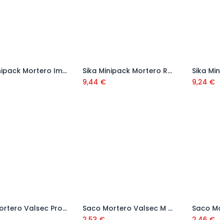
Sika Minipack Mortero Impermeabilizante Gris 5 kg
Sika Minipack Mortero Rápido Gris 5 kg
Añadir al carrito
Añadir al carrito
9,44
€
9,24
€
Saco Mortero Valsec Proyectar Exterior Gris 25 Kg
Saco Mortero Valsec M 7,5 Hidrófugo Gris 25 Kg (saco verde)
Añadir al carrito
Añadir al carrito
2,53
€
2,46
€