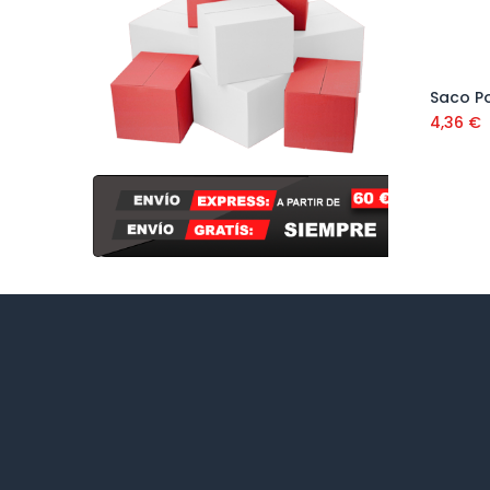
4,36
€