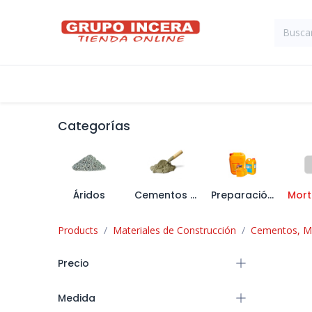
Ir al contenido
Tienda
Suministros Industriales
Categorías
Áridos
Cementos y Cales
Preparación de Soportes y Aditivos
Products
Materiales de Construcción
Cementos, Mo
Precio
Medida