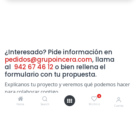
¿Interesado? Pide información en
pedidos@grupoincera.com
, llama
al
942 67 46 12
o bien rellena el
formulario con tu propuesta.
Explícanos tu proyecto y veremos qué podemos hacer
para colaborar contigo.
0
Home
Search
Wishlist
Cuenta
Nombre
*
Móvil