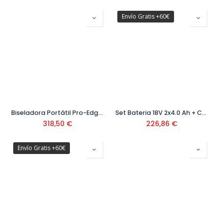
Envío Gratis +60€
Biseladora Portátil Pro-Edger Ref. 16956
Set Bateria 18V 2x4.0 Ah + Cargador GAL Ref: 1600A019S0
318,50
€
226,86
€
Envío Gratis +60€