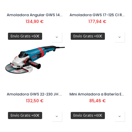
Amoladora Angular GWS 1400 Ref: 0601 824 800
Amoladora GWS 17-125 CI Ref: 060179G002
134,90
€
177,94
€
Envío Gratis +60€
Envío Gratis +60€
Amoladora GWS 22-230 JH 230 mm Ref. 0.601.8C1.300
Mini Amoladora a Batería Easy Cut&Grind Ref: 0603 9D2 000
132,50
€
85,46
€
Envío Gratis +60€
Envío Gratis +60€