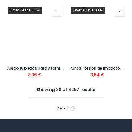
Envío Gratis +60€
Envío Gratis +60€
Juego 16 piezas para Atornillar Ref. DT70522T-QZ
Punta Torsión de Impacto PH 3 (+) 25 mm Ref. DT7995T-QZ
8,06
€
3,54
€
Showing 20 of 4257 results
Cargar más