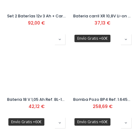
Set 2 Baterías 12v 3 Ah + Cargador GAL 1600A019RD
Bateria carril XR 10,8V Li-on 2,0Ah Ref. DCB127-XJ
92,00
€
37,13
€
Envío Gratis +60€
Bateria 18 V 1,05 Ah Ref. BL-1518-XJ
Bomba Pozo BP4 Ref. 1.645-421.0
42,12
€
258,69
€
Envío Gratis +60€
Envío Gratis +60€