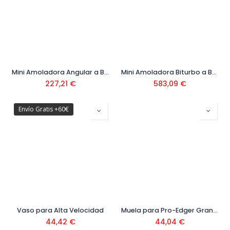
Mini Amoladora Angular a Batería GWS 12V-76 Ref: 0601 9F2 00B
Mini Amoladora Biturbo a Batería GWS 18V-15SC Ref: 06019H6101
227,21
€
583,09
€
Envío Gratis +60€
Vaso para Alta Velocidad
Muela para Pro-Edger Grano Fino 66 mm Ref.16957
44,42
€
44,04
€