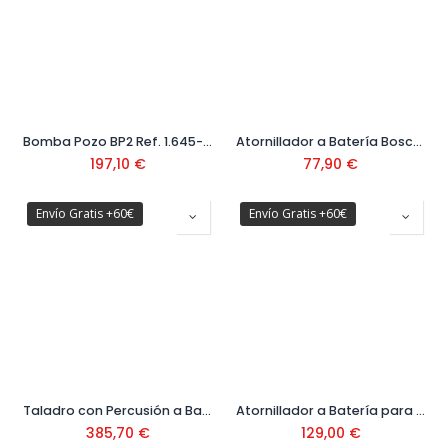
Bomba Pozo BP2 Ref. 1.645-420.0
Atornillador a Batería Bosch GO Ref. 06019H2201
197,10
€
77,90
€
Envío Gratis +60€
Envío Gratis +60€
Taladro con Percusión a Batería GSB 18V-65 Ref. 06019N3308
Atornillador a Batería para construcción en seco GTB 12V-11 con Maletín
385,70
€
129,00
€