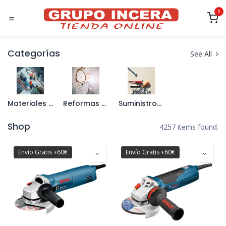
Ir al contenido
0
Categorías
See All
Materiales de Construcción
Reformas de Interior
Suministros Industriales
Shop
4257 items found.
Envío Gratis +60€
Envío Gratis +60€