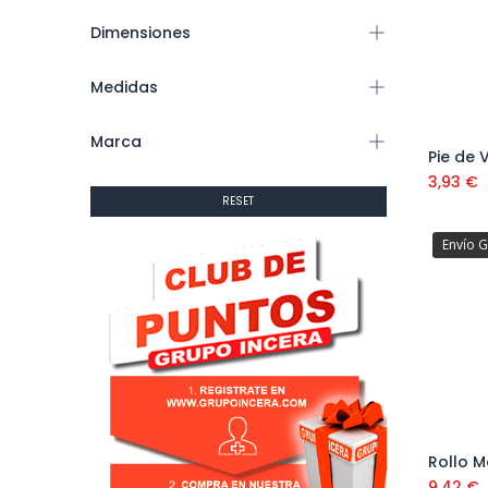
Dimensiones
Medidas
Marca
Pie de 
3,93
€
RESET
Envío G
Rollo M
9,42
€