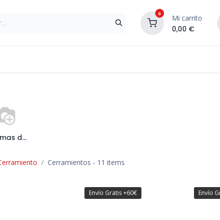
0
Mi carrito
0,00
€
Materiales de Construcción
Reformas de In
Sistemas de Ocultación
Cerramiento
Cerramientos
- 11 items
Envío Gratis +60€
Envío G