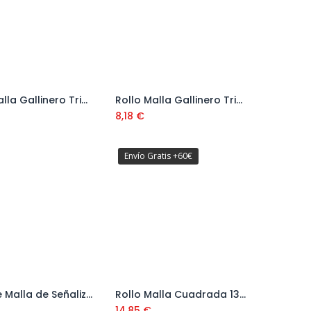
Rollo Malla Gallinero Triple Torsión 13 mm
Rollo Malla Gallinero Triple Torsión 25 mm
Añadir al carrito
Añadir al carrito
8,18
€
Envío Gratis +60€
Rollo de Malla de Señalizacion Naranja 1 x 50 mt Ref. 300890
Rollo Malla Cuadrada 13 mm 0,8 mm
Añadir al carrito
14,85
€