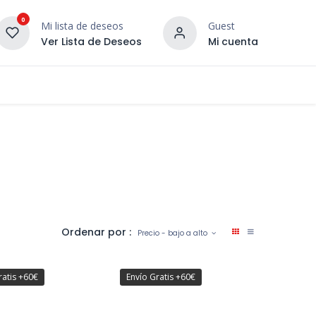
0
Mi lista de deseos
Guest
Ver Lista de Deseos
Mi cuenta
¡DESCUBRE NUESTRO CO
terior
Servicios
Incera Inspira
Ordenar por :
Precio - bajo a alto
ratis +60€
Envío Gratis +60€