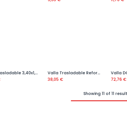
Valla trasladable 3,40x1,85
Valla Trasladable Reforzada 3x1,85
Añadir al carrito
Añadir al carrito
€
38,05
€
72,76
€
Showing 11 of 11 resul