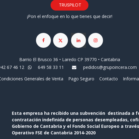
TRUSPILOT
¡Pon el enfoque en lo que tienes que decir!
Barrio El Brusco 36 • Laredo CP 39770 • Cantabria
942 67 46 12
649 58 33 11
pedidos@grupoincera.com
Condiciones Generales de Venta
Pago Seguro
Contacto
Informa
Esta empresa ha recibido una subvención destinada a f
contratación indefinida de personas desempleadas, cofin
Gobierno de Cantabria y el Fondo Social Europeo a travé
Operativo FSE de Cantabria 2014-2020