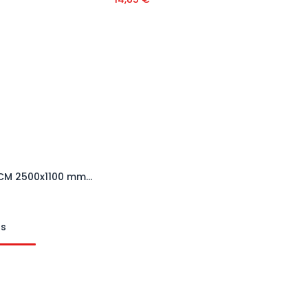
Valla DCM 2500x1100 mm 2 P.
Añadir al carrito
ts