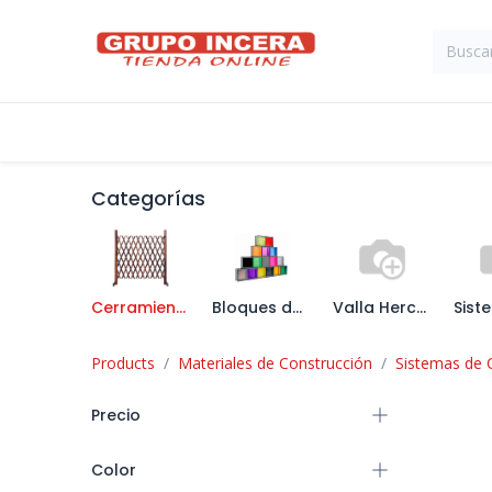
Ir al contenido
Tienda
Suministros Industriales
Categorías
Cerramientos
Bloques de Vidrio
Valla Hercules y Complementos
Products
Materiales de Construcción
Sistemas de 
Precio
Color