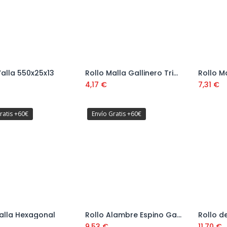
Valla 550x25x13
Rollo Malla Gallinero Triple Torsión 51 mm
Añadir al carrito
Añadir al carrito
4,17
€
7,31
€
ratis +60€
Envío Gratis +60€
alla Hexagonal
Rollo Alambre Espino Galvanizado Ref. 10601041
Añadir al carrito
Añadir al carrito
9,53
€
11,70
€