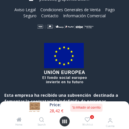
Aviso Legal
Condiciones Generales de Venta
Pago
Seguro
Contacto
Información Comercial
Esta empresa ha recibido una subvención destinada a
fomentar la contratación indefinida de personas
Price:
desempleadas, cofinanciada al 50 % por el Gobierno de
Añadir al carrito
28,42
€
Cantabria y el Fondo Social Europeo a través del
0
Programa Operativo FSE de Cantabria 2014-2020
Home
Search
Wishlist
Cuenta