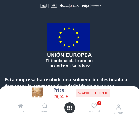
Esta empresa ha recibido una subvención destinada a
fomentar la contratación indefinida de personas
Price:
desempleadas, cofinanciada al 50 % por el Gobierno de
Añadir al carrito
28,55
€
Cantabria y el Fondo Social Europeo a través del
0
Programa Operativo FSE de Cantabria 2014-2020
Home
Search
Wishlist
Cuenta