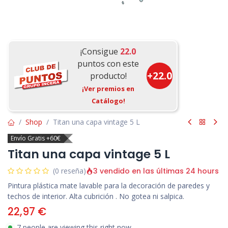
¡Consigue
22.0
puntos con este
+
22.0
producto!
¡Ver premios en
Catálogo!
Shop
Titan una capa vintage 5 L
Envío Gratis +60€
Titan una capa vintage 5 L
3 vendido en las últimas 24 hours
(0 reseña)
Pintura plástica mate lavable para la decoración de paredes y
techos de interior. Alta cubrición . No gotea ni salpica.
22,97
€
7 people are viewing this right now