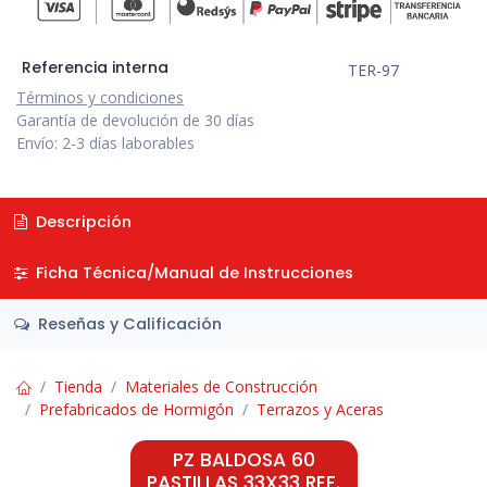
Referencia interna
TER-97
Términos y condiciones
Garantía de devolución de 30 días
Envío: 2-3 días laborables
Descripción
Ficha Técnica/Manual de Instrucciones
Reseñas y Calificación
Tienda
Materiales de Construcción
Prefabricados de Hormigón
Terrazos y Aceras
PZ BALDOSA 60
PASTILLAS 33X33 REF.