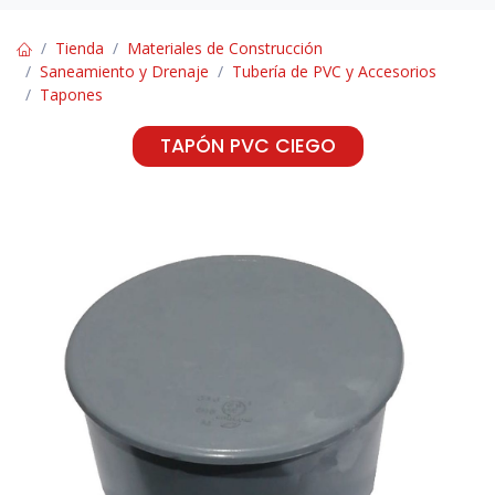
Tienda
Materiales de Construcción
Saneamiento y Drenaje
Tubería de PVC y Accesorios
Tapones
TAPÓN PVC CIEGO