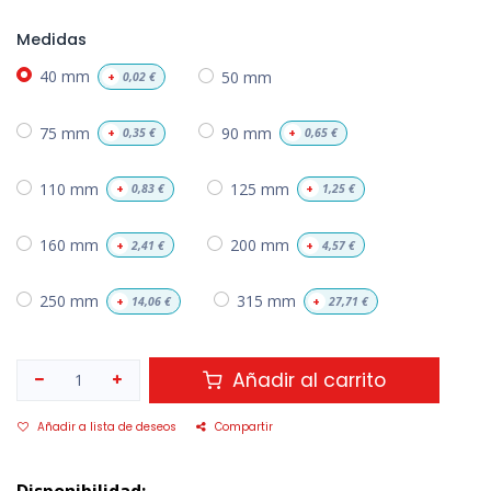
Medidas
40 mm
50 mm
+
0,02
€
75 mm
90 mm
+
0,35
€
+
0,65
€
110 mm
125 mm
+
0,83
€
+
1,25
€
160 mm
200 mm
+
2,41
€
+
4,57
€
250 mm
315 mm
+
14,06
€
+
27,71
€
Añadir al carrito
Añadir a lista de deseos
Compartir
Disponibilidad: