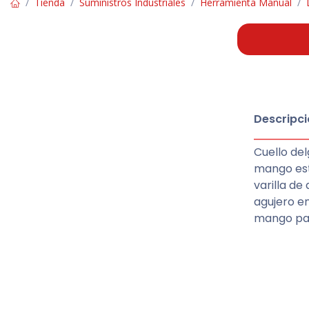
Tienda
Suministros Industriales
Herramienta Manual
Descripci
Cuello del
mango est
varilla de
agujero en
mango para