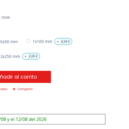
ht now
00x50 mm
1x100 mm
+
0,50
€
2x250 mm
+
2,05
€
ñadir al carrito
eseos
Compartir
/08 y el 12/08 del 2026