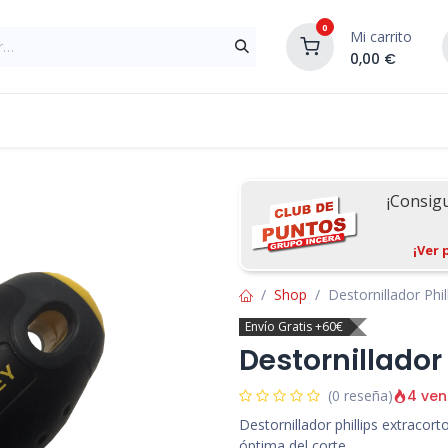
0
Mi carrito
0,00
€
Materiales de Construcción
Reformas de In
¡Consig
¡Ver 
Shop
Destornillador Phill
Envío Gratis +60€
Destornillador 
4 ven
(0 reseña)
Destornillador phillips extraco
óptima del corte.