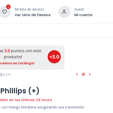
0
Mi lista de deseos
Guest
Ver Lista de Deseos
Mi cuenta
¡DESCUBRE NUESTRO CO
terior
Servicios
Incera Inspira
ue
3.0
puntos con este
+
3.0
producto!
premios en Catálogo!
ips (+)
Phillips (+)
dido en las últimas 24 hours
rto con mango bimateria asegurando una transmisión