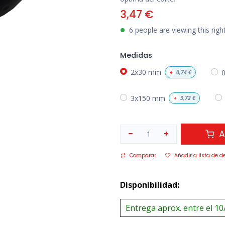
3,47
€
6 people are viewing this rig
Medidas
2x30 mm
+
0,74
€
3x150 mm
+
3,72
€
A
Comparar
Añadir a lista de d
Disponibilidad:
Entrega aprox. entre el 10