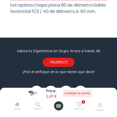
Extraplana.Chapa plana 80 de diámetro.Salida
horizontal 11/2 / 40 de diámetro.A: 63 mm.
Valora tu Experiencia en Grupo Incera a través de
TRUSPILOT
¡Pon el enfoque en lo que tienes que decir!
Price:
Añadir al carrito
2,47
€
0
Barrio El Brusco 36 • Laredo CP 39770 • Cantabria
Home
Search
Wishlist
Cuenta
942 67 46 12
649 58 33 11