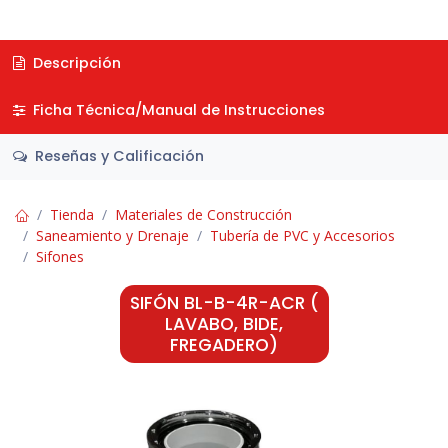
Descripción
Ficha Técnica/Manual de Instrucciones
Reseñas y Calificación
Tienda
Materiales de Construcción
Saneamiento y Drenaje
Tubería de PVC y Accesorios
Sifones
SIFÓN BL-B-4R-ACR (
LAVABO, BIDE,
FREGADERO)