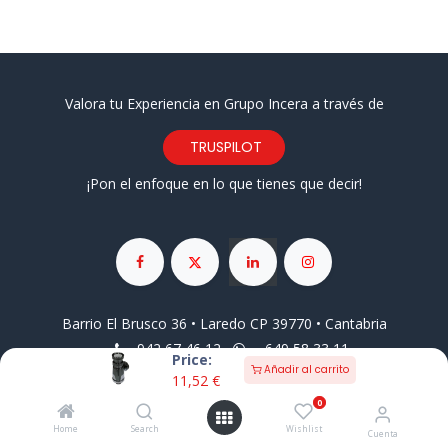
Valora tu Experiencia en Grupo Incera a través de
TRUSPILOT
¡Pon el enfoque en lo que tienes que decir!
Barrio El Brusco 36 • Laredo CP 39770 • Cantabria
942 67 46 12
649 58 33 11
Price:
pedidos@grupoincera.com
Añadir al carrito
11,52
€
0
Aviso Legal
Condiciones Generales de Venta
Pago
Seguro
Contacto
Información Comercial
Home
Search
Wishlist
Cuenta