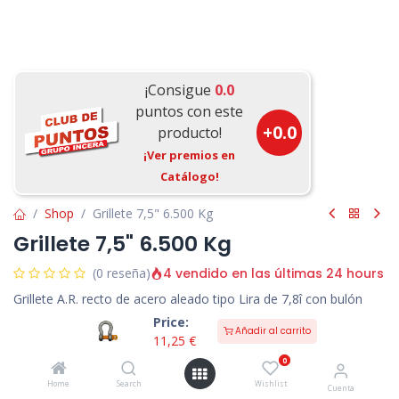
¡Consigue
0.0
puntos con este
+
0.0
producto!
¡Ver premios en
Catálogo!
Shop
Grillete 7,5" 6.500 Kg
Grillete 7,5" 6.500 Kg
4 vendido en las últimas 24 hours
(0 reseña)
Grillete A.R. recto de acero aleado tipo Lira de 7,8î con bulón
roscado Tipo G-210.
Price:
Añadir al carrito
11,25
€
11,25
€
0
7 people are viewing this right now
Home
Search
Wishlist
Cuenta