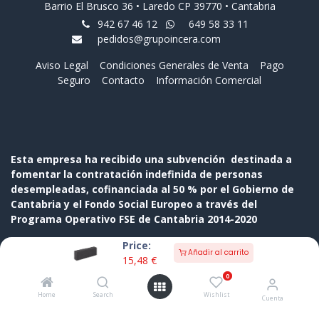
Barrio El Brusco 36 • Laredo CP 39770 • Cantabria
942 67 46 12
649 58 33 11
pedidos@grupoincera.com
Aviso Legal
Condiciones Generales de Venta
Pago
Seguro
Contacto
Información Comercial
Esta empresa ha recibido una subvención destinada a
fomentar la contratación indefinida de personas
desempleadas, cofinanciada al 50 % por el Gobierno de
Cantabria y el Fondo Social Europeo a través del
Programa Operativo FSE de Cantabria 2014-2020
Price:
Añadir al carrito
15,48
€
0
Home
Search
Wishlist
Cuenta
Copyright © Nombre de la empresa