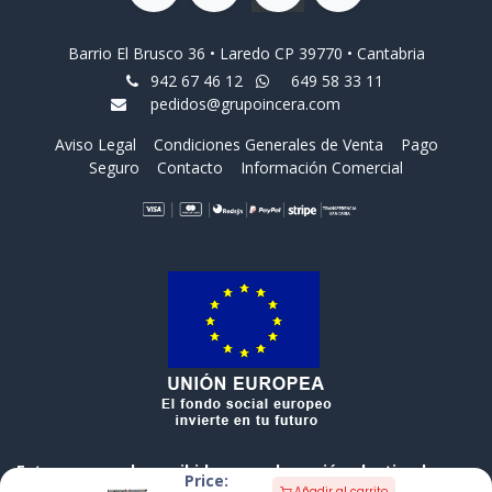
Barrio El Brusco 36 • Laredo CP 39770 • Cantabria
942 67 46 12
649 58 33 11
pedidos@grupoincera.com
Aviso Legal
Condiciones Generales de Venta
Pago
Seguro
Contacto
Información Comercial
Esta empresa ha recibido una subvención destinada a
Price:
Añadir al carrito