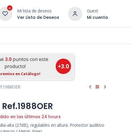
0
Mi lista de deseos
Guest
Ver Lista de Deseos
Mi cuenta
¡DESCUBRE NUESTRO CO
terior
Servicios
Incera Inspira
ue
3.0
puntos con este
+
3.0
producto!
premios en Catálogo!
ef.1988OER
3 Ref.1988OER
dido en las últimas 24 hours
ia-alta (27dB), regulables en altura. Protector auditivo
cánicos ( Metal- Free).