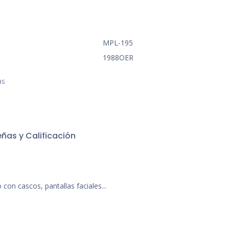
MPL-195
1988OER
as
ñas y Calificación
on cascos, pantallas faciales...