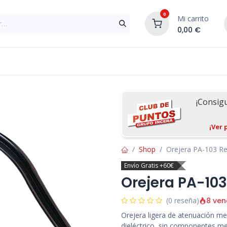
0
Mi carrito
0,00
€
Materiales de Construcción
Reformas de In
¡Consig
¡Ver 
Shop
Orejera PA-103 R
Envío Gratis +60€
Orejera PA-10
8 ven
(0 reseña)
Orejera ligera de atenuación med
dieléctrico, sin componentes me