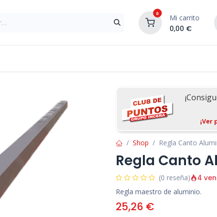
0
Mi carrito
0,00
€
Materiales de Construcción
Reformas de In
¡Consig
¡Ver 
Shop
Regla Canto Alumi
Regla Canto A
4 ven
(0 reseña)
Regla maestro de aluminio.
25,26
€