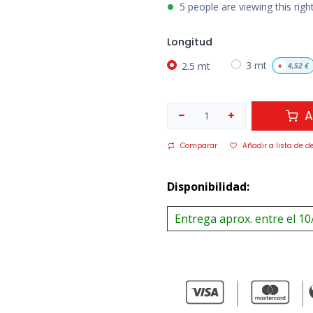
5 people are viewing this rig
Longitud
2.5 mt
3 mt
+
4,52
€
A
Comparar
Añadir a lista de d
Disponibilidad:
Entrega aprox. entre el 10