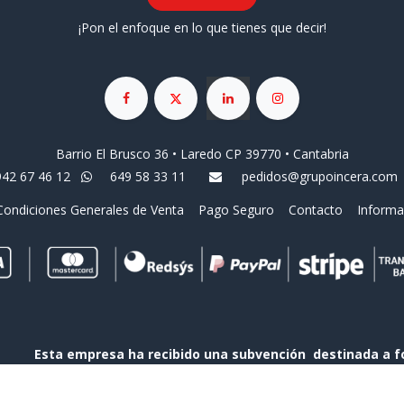
¡Pon el enfoque en lo que tienes que decir!
Barrio El Brusco 36 • Laredo CP 39770 • Cantabria
942 67 46 12
649 58 33 11
pedidos@grupoincera.com
Condiciones Generales de Venta
Pago Seguro
Contacto
Informa
Esta empresa ha recibido una subvención destinada a f
contratación indefinida de personas desempleadas, cofin
Gobierno de Cantabria y el Fondo Social Europeo a travé