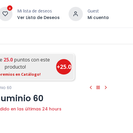
0
Mi lista de deseos
Guest
Ver Lista de Deseos
Mi cuenta
¡DESCUBRE NUESTRO CO
terior
Servicios
Incera Inspira
ue
25.0
puntos con este
+
25.0
producto!
premios en Catálogo!
nio 60
luminio 60
dido en las últimas 24 hours