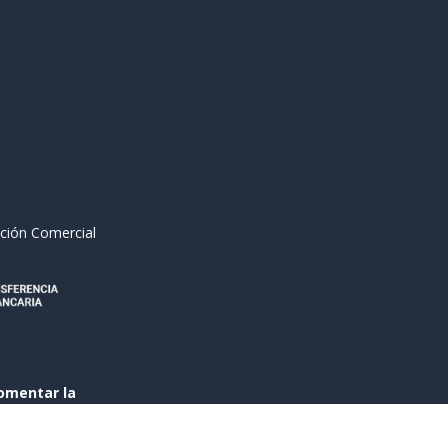
ción Comercial
omentar la
anciada al 50 % por el
s del Programa