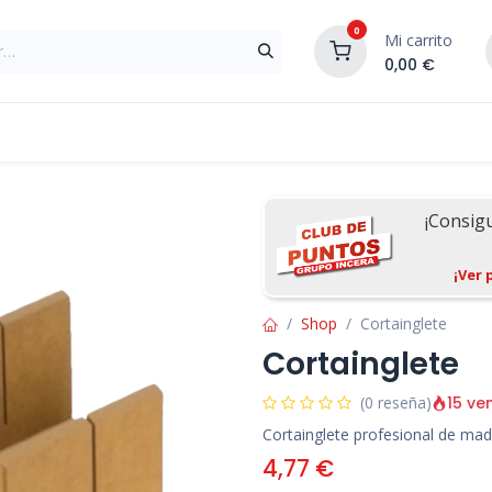
0
Mi carrito
0,00
€
Materiales de Construcción
Reformas de In
¡Consig
¡Ver 
Shop
Cortainglete
Cortainglete
15 ve
(0 reseña)
Cortainglete profesional de mad
4,77
€