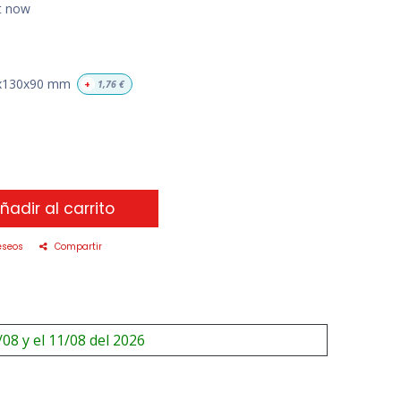
ht now
x130x90 mm
+
1,76
€
ñadir al carrito
eseos
Compartir
/08 y el 11/08 del 2026