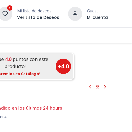
0
Mi lista de deseos
Guest
Ver Lista de Deseos
Mi cuenta
¡DESCUBRE NUESTRO CO
terior
Servicios
Incera Inspira
ue
4.0
puntos con este
+
4.0
producto!
premios en Catálogo!
ndido en las últimas 24 hours
era.