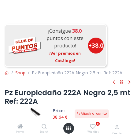
¡Consigue
38.0
puntos con este
+
38.0
producto!
¡Ver premios en
Catálogo!
Shop
Pz Europledaño 222A Negro 2,5 mt Ref: 222A
Pz Europledaño 222A Negro 2,5 mt
Ref: 222A
Price:
(0 reseña)
Añadir al carrito
14 vendido en las últimas 24 hours
38,64
€
0
Peldaño fabricado en aluminio y PVC negro para escalones con
una pisada de 31,5mm .
Home
Search
Wishlist
Cuenta