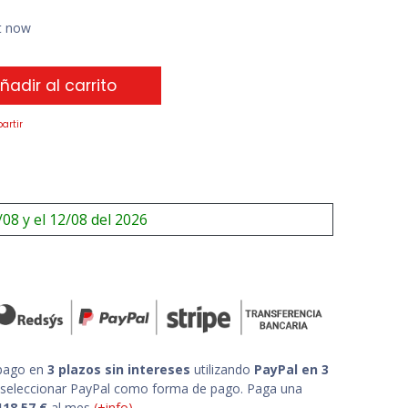
ht now
ñadir al carrito
artir
/08 y el 12/08 del 2026
 pago en
3 plazos sin intereses
utilizando
PayPal en 3
 seleccionar PayPal como forma de pago. Paga una
118,57
€
al mes
(+info)