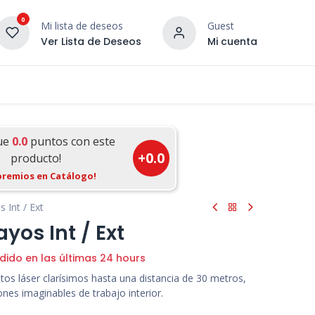
0
Mi lista de deseos
Guest
Ver Lista de Deseos
Mi cuenta
¡DESCUBRE NUESTRO CO
terior
Servicios
Incera Inspira
ue
0.0
puntos con este
+
0.0
producto!
premios en Catálogo!
 Int / Ext
ayos Int / Ext
dido en las últimas 24 hours
untos láser clarísimos hasta una distancia de 30 metros,
nes imaginables de trabajo interior.