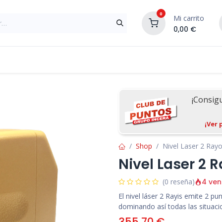
0
Mi carrito
0,00
€
Materiales de Construcción
Reformas de In
¡Consig
¡Ver 
Shop
Nivel Laser 2 Rayos
Nivel Laser 2 R
4 ven
(0 reseña)
El nivel láser 2 Rayis emite 2 p
dominando así todas las situacio
355,70
€