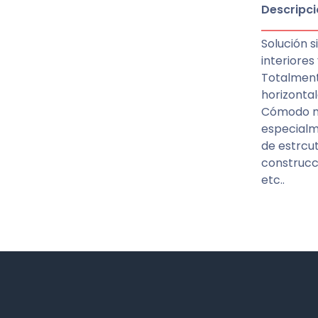
Descripci
Solución s
interiores
Totalment
horizontal
Cómodo ma
especialm
de estrcut
construcci
etc..