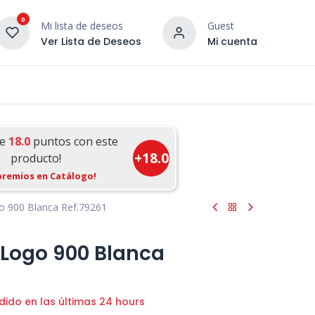
0
Mi lista de deseos
Guest
Ver Lista de Deseos
Mi cuenta
¡DESCUBRE NUESTRO CO
terior
Servicios
Incera Inspira
ue
18.0
puntos con este
+
18.0
producto!
premios en Catálogo!
o 900 Blanca Ref.79261
Logo 900 Blanca
dido en las últimas 24 hours