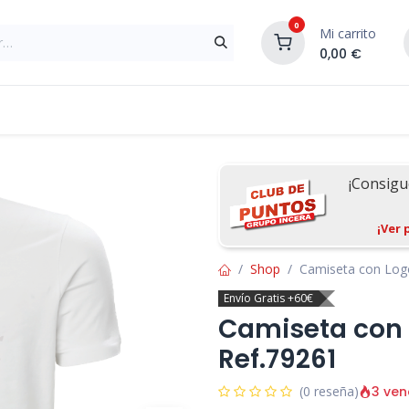
0
Mi carrito
0,00
€
Materiales de Construcción
Reformas de In
¡Consig
¡Ver 
Shop
Camiseta con Log
Envío Gratis +60€
Camiseta con 
Ref.79261
3 ven
(0 reseña)