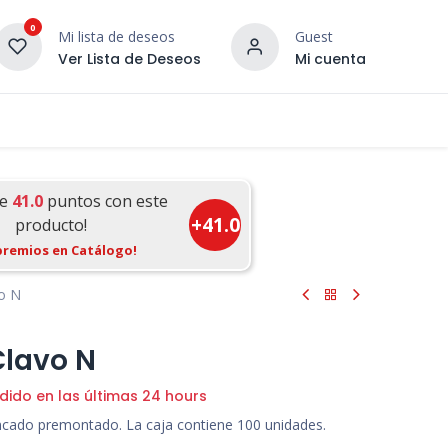
0
Mi lista de deseos
Guest
Ver Lista de Deseos
Mi cuenta
¡DESCUBRE NUESTRO CO
terior
Servicios
Incera Inspira
ue
41.0
puntos con este
+
41.0
producto!
premios en Catálogo!
o N
Clavo N
dido en las últimas 24 hours
ncado premontado. La caja contiene 100 unidades.