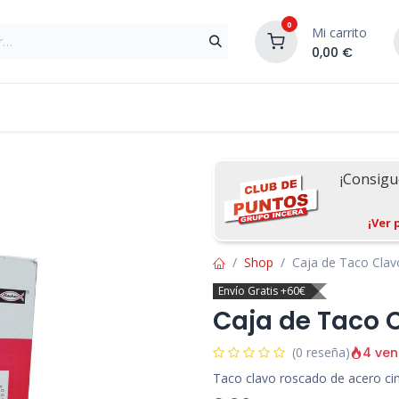
0
Mi carrito
0,00
€
Materiales de Construcción
Reformas de In
¡Consig
¡Ver 
Shop
Caja de Taco Clav
Envío Gratis +60€
Caja de Taco 
4 ven
(0 reseña)
Taco clavo roscado de acero ci