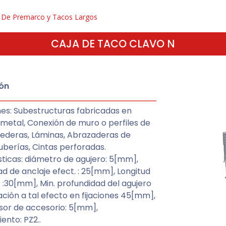
De Premarco y Tacos Largos
CAJA DE TACO CLAVO N
ón
nes: Subestructuras fabricadas en
metal, Conexión de muro o perfiles de
rederas, Láminas, Abrazaderas de
uberías, Cintas perforadas.
ticas: diámetro de agujero: 5[mm],
d de anclaje efect. : 25[mm], Longitud
 :30[mm], Min. profundidad del agujero
ción a tal efecto en fijaciones 45[mm],
sor de accesorio: 5[mm],
nto: PZ2..