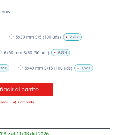
ht now
5x30 mm S/5 (100 uds)
+
2,26
€
6x60 mm S/30 (50 uds)
+
0,53
€
5x40 mm S/15 (100 uds)
,12
€
+
3,52
€
ñadir al carrito
eseos
Compartir
/08 y el 11/08 del 2026