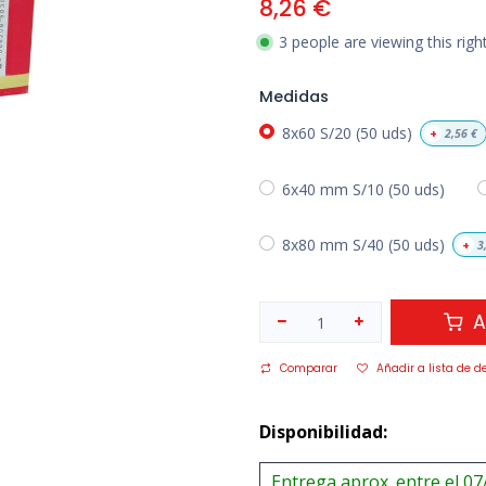
8,26
€
3 people are viewing this rig
Medidas
8x60 S/20 (50 uds)
+
2,56
€
6x40 mm S/10 (50 uds)
8x80 mm S/40 (50 uds)
+
3
A
Comparar
Añadir a lista de d
Disponibilidad:
Entrega aprox. entre el 07