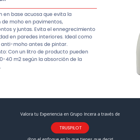
n en base acuosa que evita la
 de moho en pavimentos,
ntos y juntas. Evita el ennegrecimiento
ad en paredes interiores. Ideal como
 anti-moho antes de pintar.
to: Con un litro de producto pueden
20-40 m2 según la absorción de la
.
Valora tu Experiencia en Grupo Incera a través de
TRUSPILOT
¡Pon el enfoque en lo que tienes que decir!