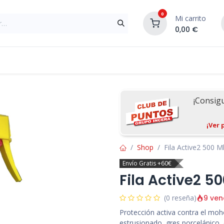
0
Mi carrito
0,00
€
Materiales de Construcción
Reformas de In
¡Consig
¡Ver 
Shop
Fila Active2 500 M
Envío Gratis +60€
Fila Active2 50
9 ven
(0 reseña)
Protección activa contra el moh
estrusionado, gres porcelánico, 