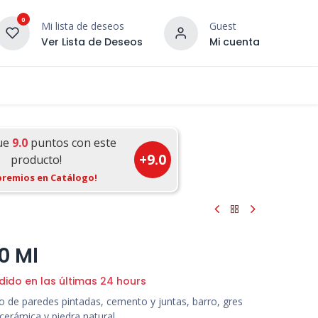
0
Mi lista de deseos
Guest
Ver Lista de Deseos
Mi cuenta
¡DESCUBRE NUESTRO CO
terior
Servicios
Incera Inspira
ue
9.0
puntos con este
+
9.0
producto!
premios en Catálogo!
l
0 Ml
dido en las últimas 24 hours
o de paredes pintadas, cemento y juntas, barro, gres
cerámica y piedra natural.