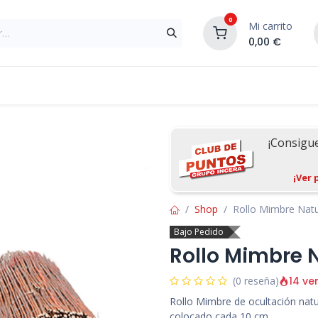
0
Mi carrito
0,00
€
Materiales de Construcción
Reformas de In
¡Consigu
¡Ver 
Shop
Rollo Mimbre Natu
Bajo Pedido
Rollo Mimbre 
14 ve
(0 reseña)
Rollo Mimbre de ocultación nat
colocado cada 10 cm.