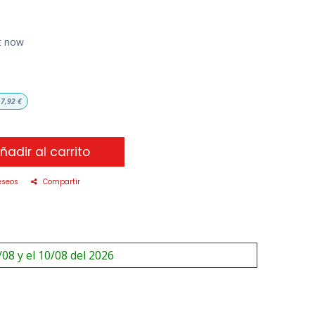
ht now
7,92
€
ñadir al carrito
eseos
Compartir
/08 y el 10/08 del 2026