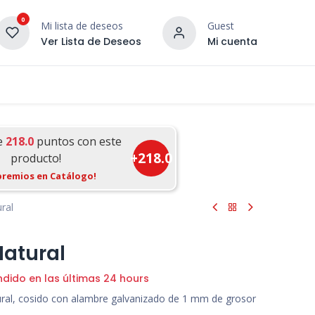
0
Mi lista de deseos
Guest
Ver Lista de Deseos
Mi cuenta
¡DESCUBRE NUESTRO CO
terior
Servicios
Incera Inspira
e
218.0
puntos con este
+
218.0
producto!
premios en Catálogo!
ral
Natural
ndido en las últimas 24 hours
ural, cosido con alambre galvanizado de 1 mm de grosor