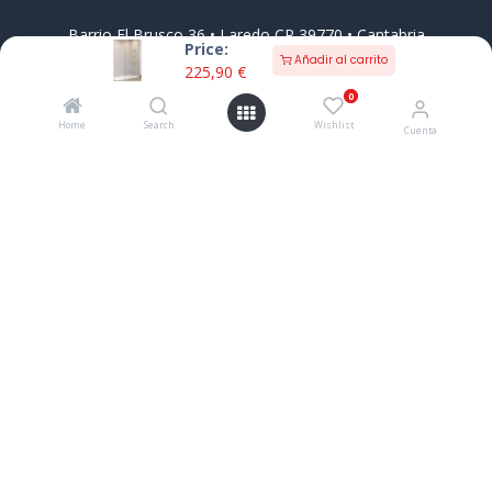
Barrio El Brusco 36 • Laredo CP 39770 • Cantabria
Price:
Añadir al carrito
942 67 46 12
649 58 33 11
225,90
€
pedidos@grupoincera.com
0
Aviso Legal
Condiciones Generales de Venta
Pago
Home
Search
Wishlist
Cuenta
Seguro
Contacto
Información Comercial
Esta empresa ha recibido una subvención destinada a
fomentar la contratación indefinida de personas
desempleadas, cofinanciada al 50 % por el Gobierno de
Cantabria y el Fondo Social Europeo a través del
Programa Operativo FSE de Cantabria 2014-2020