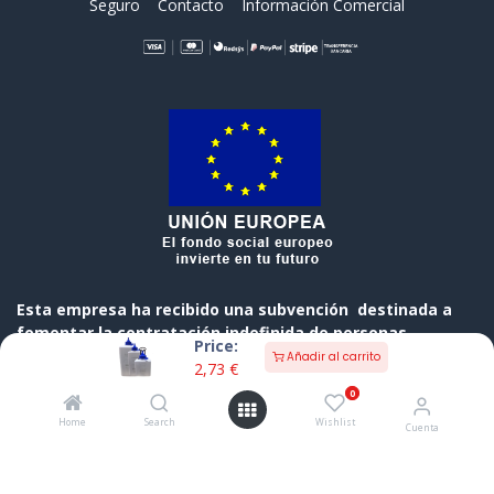
Seguro
Contacto
Información Comercial
Esta empresa ha recibido una subvención destinada a
fomentar la contratación indefinida de personas
Price:
desempleadas, cofinanciada al 50 % por el Gobierno de
Añadir al carrito
2,73
€
Cantabria y el Fondo Social Europeo a través del
0
Programa Operativo FSE de Cantabria 2014-2020
Home
Search
Wishlist
Cuenta