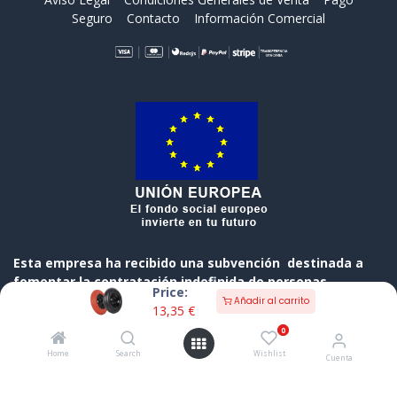
Seguro
Contacto
Información Comercial
Esta empresa ha recibido una subvención destinada a
fomentar la contratación indefinida de personas
Price:
desempleadas, cofinanciada al 50 % por el Gobierno de
Añadir al carrito
13,35
€
Cantabria y el Fondo Social Europeo a través del
0
Programa Operativo FSE de Cantabria 2014-2020
Home
Search
Wishlist
Cuenta