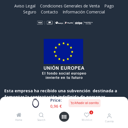
Aviso Legal
Condiciones Generales de Venta
Pago
Seguro
Contacto
Información Comercial
Esta empresa ha recibido una subvención destinada a
fomentar la contratación indefinida de personas
Price:
desempleadas, cofinanciada al 50 % por el Gobierno de
Añadir al carrito
0,96
€
Cantabria y el Fondo Social Europeo a través del
0
Programa Operativo FSE de Cantabria 2014-2020
Home
Search
Wishlist
Cuenta