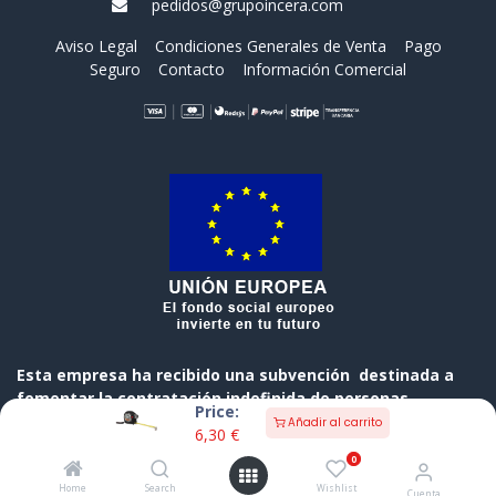
pedidos@grupoincera.com
Aviso Legal
Condiciones Generales de Venta
Pago
Seguro
Contacto
Información Comercial
Esta empresa ha recibido una subvención destinada a
fomentar la contratación indefinida de personas
Price:
desempleadas, cofinanciada al 50 % por el Gobierno de
Añadir al carrito
6,30
€
Cantabria y el Fondo Social Europeo a través del
0
Programa Operativo FSE de Cantabria 2014-2020
Home
Search
Wishlist
Cuenta