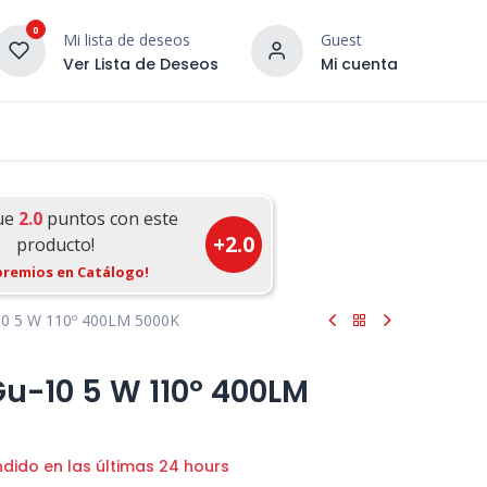
0
Mi lista de deseos
Guest
Ver Lista de Deseos
Mi cuenta
¡DESCUBRE NUESTRO CO
terior
Servicios
Incera Inspira
ue
2.0
puntos con este
+
2.0
producto!
premios en Catálogo!
0 5 W 110º 400LM 5000K
u-10 5 W 110º 400LM
ndido en las últimas 24 hours