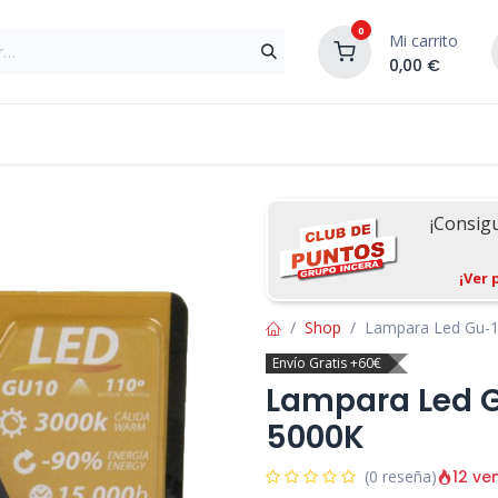
0
Mi carrito
0,00
€
Materiales de Construcción
Reformas de In
¡Consig
¡Ver 
Shop
Lampara Led Gu-1
Envío Gratis +60€
Lampara Led G
5000K
12 ve
(0 reseña)