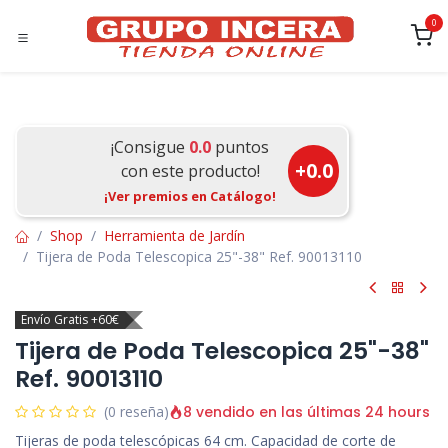
Ir al contenido
0
¡Consigue
0.0
puntos
+
0.0
con este producto!
¡Ver premios en Catálogo!
Shop
Herramienta de Jardín
Tijera de Poda Telescopica 25"-38" Ref. 90013110
Envío Gratis +60€
Tijera de Poda Telescopica 25"-38"
Ref. 90013110
8 vendido en las últimas 24 hours
(0 reseña)
Tijeras de poda telescópicas 64 cm. Capacidad de corte de