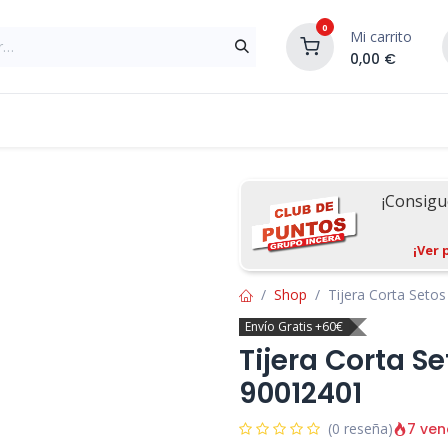
0
Mi carrito
0,00
€
Materiales de Construcción
Reformas de In
¡Consig
¡Ver 
Shop
Tijera Corta Setos
Envío Gratis +60€
Tijera Corta Se
90012401
7 ven
(0 reseña)