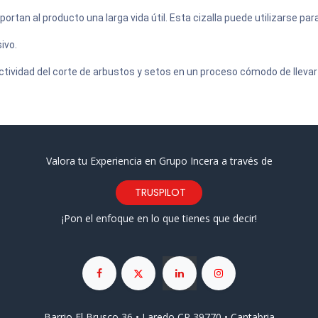
ortan al producto una larga vida útil. Esta cizalla puede utilizarse pa
ivo.
ctividad del corte de arbustos y setos en un proceso cómodo de llevar
Valora tu Experiencia en Grupo Incera a través de
TRUSPILOT
¡Pon el enfoque en lo que tienes que decir!
Barrio El Brusco 36 • Laredo CP 39770 • Cantabria