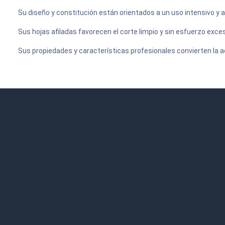
Su diseño y constitución están orientados a un uso intensivo y ap
Sus hojas afiladas favorecen el corte limpio y sin esfuerzo exces
Sus propiedades y características profesionales convierten la a