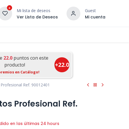
0
Mi lista de deseos
Guest
Ver Lista de Deseos
Mi cuenta
¡DESCUBRE NUESTRO CO
terior
Servicios
Incera Inspira
ue
22.0
puntos con este
+
22.0
producto!
premios en Catálogo!
 Profesional Ref. 90012401
tos Profesional Ref.
dido en las últimas 24 hours