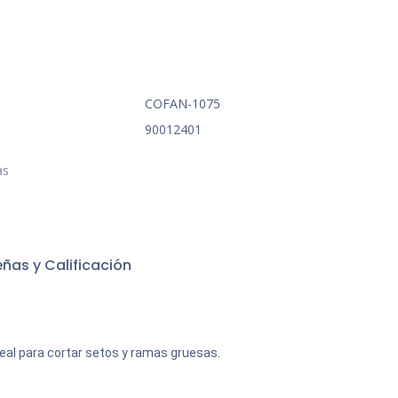
COFAN-1075
90012401
as
ñas y Calificación
Ideal para cortar setos y ramas gruesas.