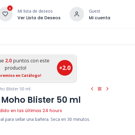
0
Mi lista de deseos
Guest
Ver Lista de Deseos
Mi cuenta
¡DESCUBRE NUESTRO CO
terior
Servicios
Incera Inspira
ue
2.0
puntos con este
+
2.0
producto!
premios en Catálogo!
ho Blister 50 ml
 Moho Blister 50 ml
dido en las últimas 24 hours
al para sellar una bañera. Seca en 30 minutos.