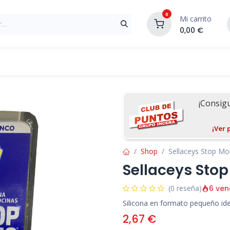
0
Mi carrito
0,00
€
Materiales de Construcción
Reformas de In
¡Consig
¡Ver 
Shop
Sellaceys Stop Mo
Sellaceys Stop
6 ven
(0 reseña)
Silicona en formato pequeño ide
2,67
€