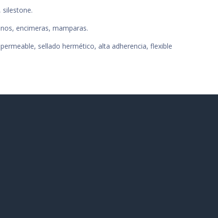
 silestone.
ótanos, encimeras, mamparas.
ermeable, sellado hermético, alta adherencia, flexible