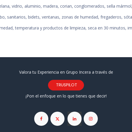
elana, vidrio, aluminio, madera, corian, conglomerados, sella mármol,
vabo, sanitarios, bidets, ventanas, zonas de humedad, fregaderos, s
medad, temperatura y productos de limpieza, seca en 30 minutos, imp
Valora tu Experiencia en Grupo Incera a través de
TRUSPILOT
¡Pon el enfoque en lo que tienes que decir!