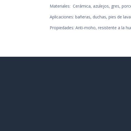
Materiales: Cerámica, azulejos, gres, porc
Aplicaciones: bañeras, duchas, pies de la
Propiedades: Anti-moho, resistente a la hu