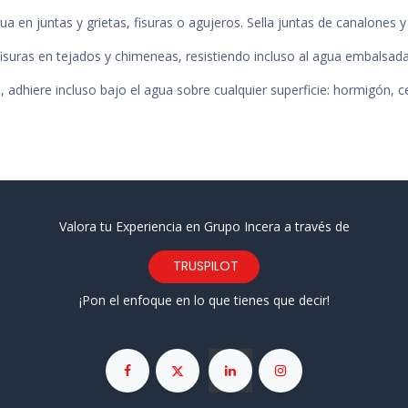
gua en juntas y grietas, fisuras o agujeros. Sella juntas de canalones 
 fisuras en tejados y chimeneas, resistiendo incluso al agua embalsada
, adhiere incluso bajo el agua sobre cualquier superficie: hormigón, ce
Valora tu Experiencia en Grupo Incera a través de
TRUSPILOT
¡Pon el enfoque en lo que tienes que decir!