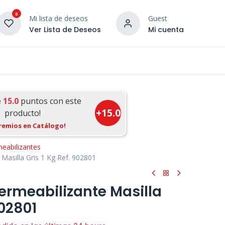
0
Mi lista de deseos
Guest
Ver Lista de Deseos
Mi cuenta
¡DESCUBRE NUESTRO CO
terior
Servicios
Incera Inspira
e
15.0
puntos con este
+
15.0
producto!
remios en Catálogo!
meabilizantes
Masilla Gris 1 Kg Ref. 902801
rmeabilizante Masilla
902801