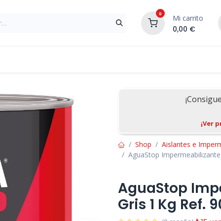
0
Mi carrito
0,00
€
Materiales de Construcción
Reformas de In
¡Consigu
¡Ver p
Shop
Aislantes e Imper
AguaStop Impermeabilizante 
AguaStop Impe
Gris 1 Kg Ref. 