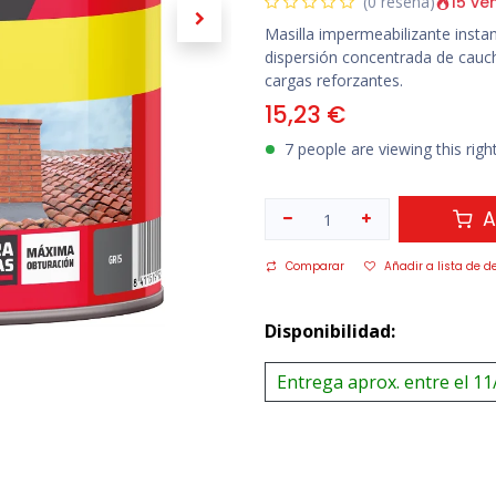
15 ve
(0 reseña)
Masilla impermeabilizante insta
dispersión concentrada de caucho
cargas reforzantes.
15,23
€
7 people are viewing this rig
A
Comparar
Añadir a lista de d
Disponibilidad:
Entrega aprox. entre el 11