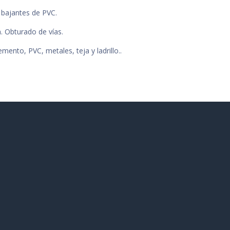
y bajantes de PVC.
. Obturado de vías.
mento, PVC, metales, teja y ladrillo..