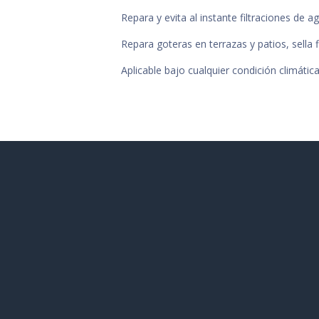
Repara y evita al instante filtraciones de a
Repara goteras en terrazas y patios, sella
Aplicable bajo cualquier condición climática