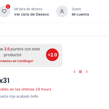
0
Mi lista de deseos
Guest
Ver Lista de Deseos
Mi cuenta
¡DESCUBRE NUESTRO CO
terior
Servicios
Incera Inspira
ue
2.0
puntos con este
+
2.0
producto!
premios en Catálogo!
1
x31
ndido en las últimas 24 hours
pasta roja acabado brillo.