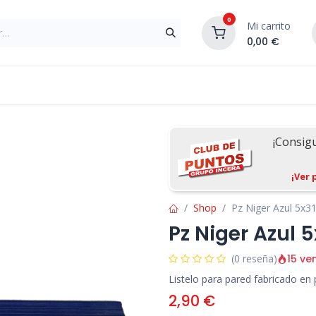
0
Mi carrito
0,00
€
Materiales de Construcción
Reformas de In
¡Consig
¡Ver 
Shop
Pz Niger Azul 5x3
Pz Niger Azul 5
15 ve
(0 reseña)
Listelo para pared fabricado en 
2,90
€