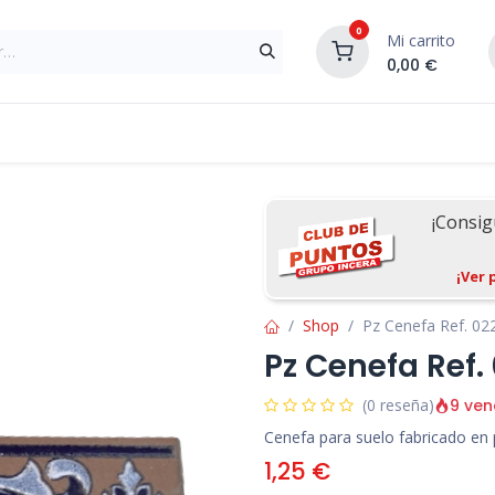
0
Mi carrito
0,00
€
Materiales de Construcción
Reformas de In
¡Consi
¡Ver 
Shop
Pz Cenefa Ref. 02
Pz Cenefa Ref.
9 ven
(0 reseña)
Cenefa para suelo fabricado en
1,25
€