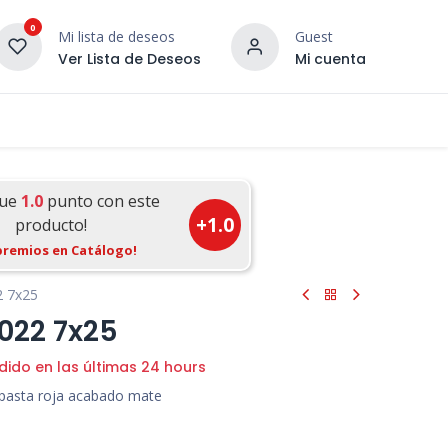
0
Mi lista de deseos
Guest
Ver Lista de Deseos
Mi cuenta
¡DESCUBRE NUESTRO CO
terior
Servicios
Incera Inspira
gue
1.0
punto con este
+
1.0
producto!
premios en Catálogo!
2 7x25
 022 7x25
dido en las últimas 24 hours
 pasta roja acabado mate