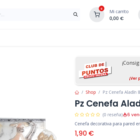
0
Mi carrito
0,00
€
Materiales de Construcción
Reformas de In
¡Consi
¡Ver 
Shop
Pz Cenefa Aladín 
Pz Cenefa Ala
6 ven
(0 reseña)
Cenefa decorativa para pared en 
1,90
€