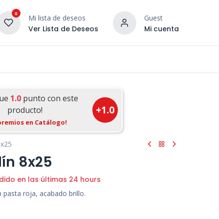
0
Mi lista de deseos
Guest
Ver Lista de Deseos
Mi cuenta
¡DESCUBRE NUESTRO CO
terior
Servicios
Incera Inspira
gue
1.0
punto con este
+
1.0
producto!
premios en Catálogo!
8x25
dín 8x25
dido en las últimas 24 hours
pasta roja, acabado brillo.