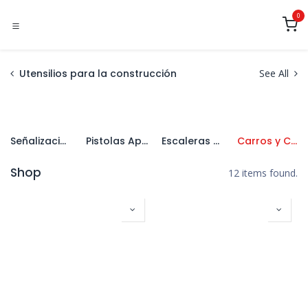
Ir al contenido
0
Utensilios para la construcción
See All
Señalización
Pistolas Aplicadoras
Escaleras y Caballetes
Carros y Carretillas
Shop
12 items found.