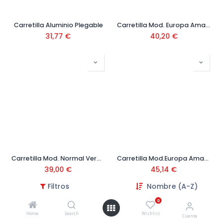
Carretilla Aluminio Plegable
Carretilla Mod. Europa Amarilla 90 litros
31,77
€
40,20
€
Carretilla Mod. Normal Verde 65 litros
Carretilla Mod.Europa Amarilla 90L R.Impinchable
39,00
€
45,14
€
Filtros
Nombre (A-Z)
0
Home
Search
Wishlist
Cuenta