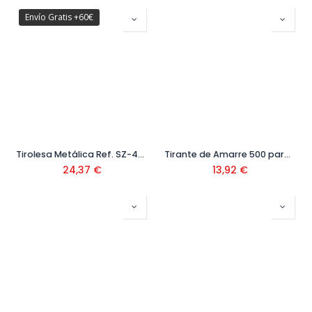
Envío Gratis +60€
Tirolesa Metálica Ref. SZ-441001
Tirante de Amarre 500 para Andamio
24,37
€
13,92
€