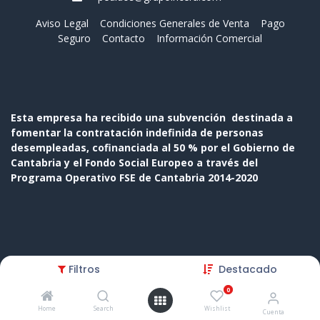
Aviso Legal
Condiciones Generales de Venta
Pago
Seguro
Contacto
Información Comercial
Esta empresa ha recibido una subvención destinada a
fomentar la contratación indefinida de personas
desempleadas, cofinanciada al 50 % por el Gobierno de
Cantabria y el Fondo Social Europeo a través del
Programa Operativo FSE de Cantabria 2014-2020
Copyright © Nombre de la empresa
Filtros
Destacado
Con tecnología de
- El mejor
Comercio electrónico de
0
código abierto
Home
Search
Wishlist
Cuenta