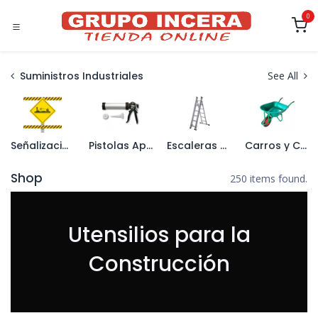
Ir al contenido
0
Suministros Industriales
See All
Señalización
Pistolas Aplicadoras
Escaleras y Caballetes
Carros y Carretillas
Shop
250 items found.
Utensilios para la
Construcción