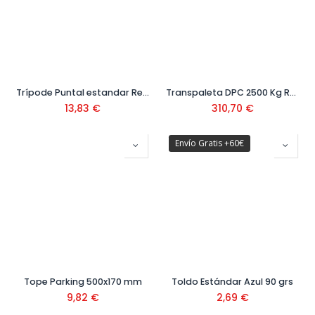
Trípode Puntal estandar Ref.SZ-00031
Transpaleta DPC 2500 Kg Ref: 75-22
13,83
€
310,70
€
Envío Gratis +60€
Tope Parking 500x170 mm
Toldo Estándar Azul 90 grs
9,82
€
2,69
€