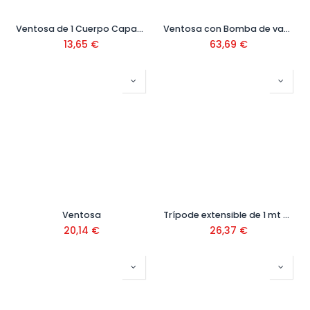
Ventosa de 1 Cuerpo Capacidad 45 Kg
Ventosa con Bomba de vacío Ref. 18919
13,65
€
63,69
€
Ventosa
Trípode extensible de 1 mt a 1,80 mt Ref.SZ-00024
20,14
€
26,37
€