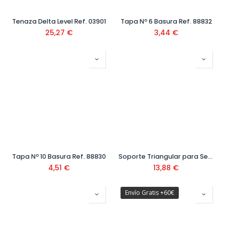
Tenaza Delta Level Ref. 03901
Tapa Nº 6 Basura Ref. 88832
25,27
€
3,44
€
Tapa Nº 10 Basura Ref. 88830
Soporte Triangular para Señales Metálicas Ref. V15000
4,51
€
13,88
€
Envío Gratis +60€