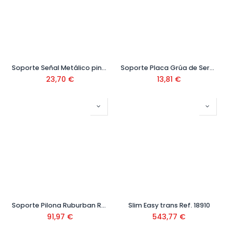
Soporte Señal Metálico pintado 130x60 cm Ref: V16000
Soporte Placa Grúa de Servicio 220x340 Ref: 199021
23,70
€
13,81
€
Soporte Pilona Ruburban Ref. 88615
Slim Easy trans Ref. 18910
91,97
€
543,77
€