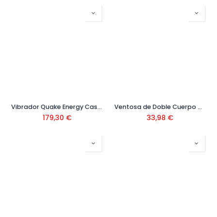
Vibrador Quake Energy Cas 18 V Ref. 60934
Ventosa de Doble Cuerpo Capacidad 60 Kg
179,30
€
33,98
€