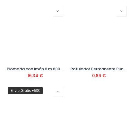
Plomada con imán 6 m 600 gr Ref. 70964
Rotulador Permanente Punta Fina 9 mm
16,34
€
0,86
€
Envío Gratis +60€