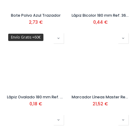
Bote Polvo Azul Trazador
Lápiz Bicolor 180 mm Ref. 3682200
2,73
€
0,44
€
Envío Gratis +60€
Lápiz Ovalado 180 mm Ref. 3681200
Marcador Líneas Master Ref. 70928
0,18
€
21,52
€