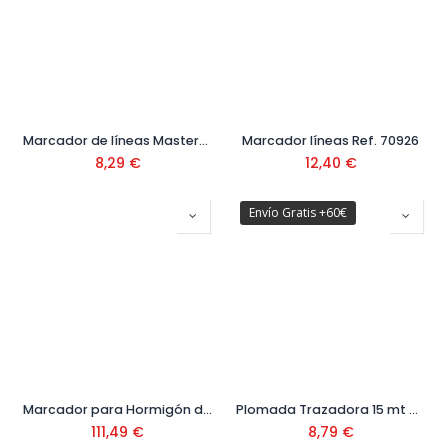
Marcador de líneas Master-N Ref. 75925
Marcador líneas Ref. 70926
8,29
€
12,40
€
Envío Gratis +60€
Marcador para Hormigón de Latón Ref. 3661001
Plomada Trazadora 15 mt Ref. 09514355
111,49
€
8,79
€