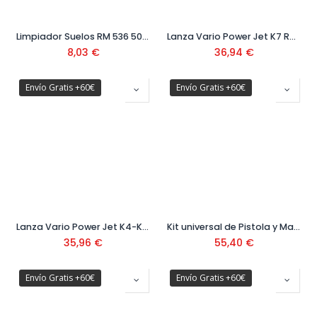
Limpiador Suelos RM 536 500 ML Ref. 6.295-944.0
Lanza Vario Power Jet K7 Ref. 2.642.726.0
8,03
€
36,94
€
Envío Gratis +60€
Envío Gratis +60€
Lanza Vario Power Jet K4-K5 Ref. 2.642-725.0
Kit universal de Pistola y Manguera
35,96
€
55,40
€
Envío Gratis +60€
Envío Gratis +60€