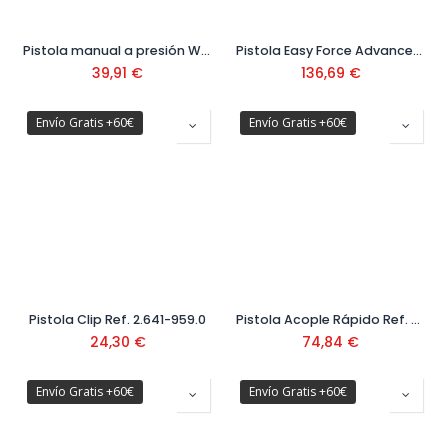
Pistola manual a presión WBS3 Ref. 1.645-600.0
Pistola Easy Force Advanced Ref. 4.118-005.0
39,91
€
136,69
€
Envío Gratis +60€
Envío Gratis +60€
Pistola Clip Ref. 2.641-959.0
Pistola Acople Rápido Ref. 2.644-372.0
24,30
€
74,84
€
Envío Gratis +60€
Envío Gratis +60€