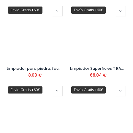
Envío Gratis +60€
Envío Gratis +60€
Limpiador para piedra, fachadas y piscinas 1 L Ref. 6.295-765.0
Limpiador Superficies T RACER T350 Ref. 2.643-252.0
8,03
€
68,04
€
Envío Gratis +60€
Envío Gratis +60€