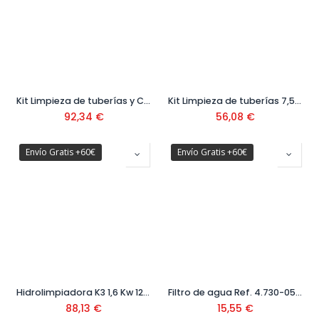
Kit Limpieza de tuberías y Canalones 20 mt Ref. 2.642-240.0
Kit Limpieza de tuberías 7,5 mt Ref. 2.637-729.0
92,34
€
56,08
€
Envío Gratis +60€
Envío Gratis +60€
Hidrolimpiadora K3 1,6 Kw 120 Bar Ref. 1.601-888.0
Filtro de agua Ref. 4.730-059.0
88,13
€
15,55
€