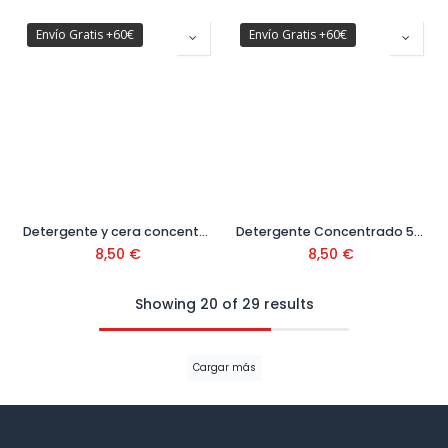
Envío Gratis +60€
Envío Gratis +60€
Detergente y cera concentrado 500 Ml Ref. 6.295-387.0
Detergente Concentrado 500 Ml Ref. 6.295-388.0
8,50
€
8,50
€
Showing 20 of 29 results
Cargar más