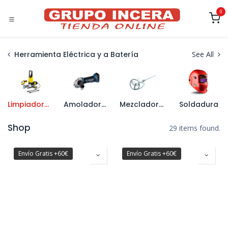
Ir al contenido
0
Herramienta Eléctrica y a Batería
See All
Limpiadoras a Presión y Accesorios
Amoladoras
Mezcladores y Accesorios
Soldadura
Shop
29 items found.
Envío Gratis +60€
Envío Gratis +60€