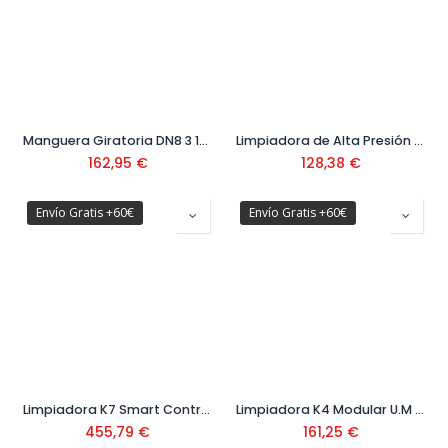
Manguera Giratoria DN8 3 10 Metros Ref. 6.110-031.0
Limpiadora de Alta Presión Aquatak 125 Ref: 0600 8A7 A00
162,95
€
128,38
€
Envío Gratis +60€
Envío Gratis +60€
Limpiadora K7 Smart Control Flex Ref. 1.317-340.0
Limpiadora K4 Modular U.M Ref. 1.679-500.0
455,79
€
161,25
€