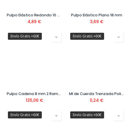
Pulpo Elástico Redondo 10 mm 1,25 mt
Pulpo Elástico Plano 18 mm
4,89
€
3,69
€
Envío Gratis +60€
Envío Gratis +60€
Pulpo Cadena 8 mm 2 Ramales Gº80
Ml de Cuerda Trenzada Polipropileno
135,06
€
0,24
€
Envío Gratis +60€
Envío Gratis +60€