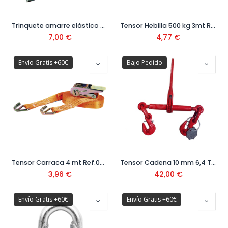
Trinquete amarre elástico 2x0,20 Ref: 27393025501
Tensor Hebilla 500 kg 3mt Ref. 08801004
7,00
€
4,77
€
Envío Gratis +60€
Bajo Pedido
Tensor Carraca 4 mt Ref.08801001
Tensor Cadena 10 mm 6,4 Tn Ref: TC-10-6,4TON
3,96
€
42,00
€
Envío Gratis +60€
Envío Gratis +60€