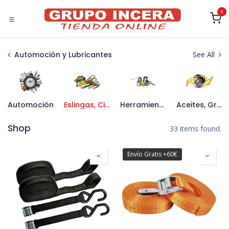
Ir al contenido
0
Automoción y Lubricantes
See All
Automoción
Eslingas, Cinchas y Sujetacables
Herramienta Neumática
Aceites, Grasas y Lubricantes
Shop
33 items found.
Envío Gratis +60€