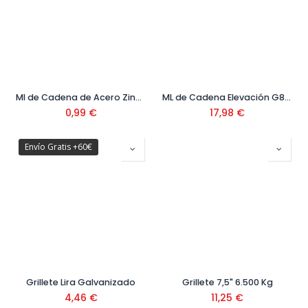
Ml de Cadena de Acero Zincado
ML de Cadena Elevación G80 M8 Ref. 18004032
0,99
€
17,98
€
Envío Gratis +60€
Grillete Lira Galvanizado
Grillete 7,5" 6.500 Kg
4,46
€
11,25
€