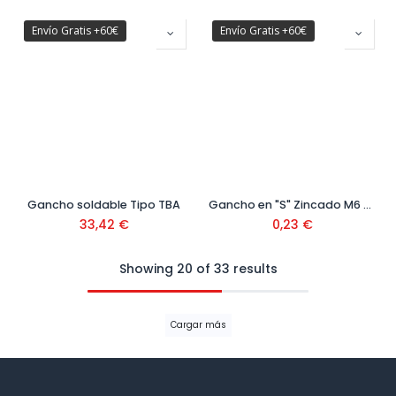
Envío Gratis +60€
Envío Gratis +60€
Gancho soldable Tipo TBA
Gancho en "S" Zincado M6 Ref. 18002107
33,42
€
0,23
€
Showing 20 of 33 results
Cargar más