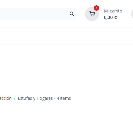
0
Mi carrito
0,00
€
Materiales de Construcción
Reformas de In
acción
Estufas y Hogares
- 4 items