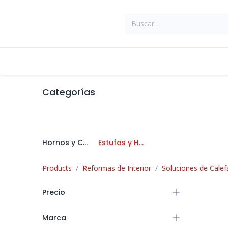
Ir al contenido
Tienda
Suministros Industriales
Categorías
Hornos y Cocinas
Estufas y Hogares
Products
Reformas de Interior
Soluciones de Calef
Precio
Marca