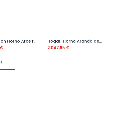
Estufa con Horno Arce ref. 2092011
Hogar-Horno Aranda de Empotrar ref. 2001008
Añadir al carrito
Añadir al carrito
€
2.047,65
€
ts