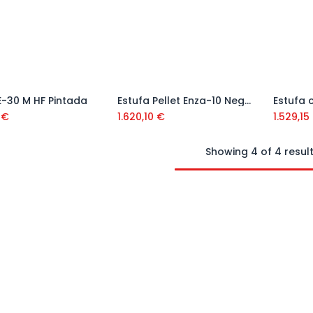
E-30 M HF Pintada
Estufa Pellet Enza-10 Negro
Añadir al carrito
Añadir al carrito
€
1.620,10
€
1.529,15
Showing 4 of 4 resul