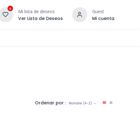
0
Mi lista de deseos
Guest
Ver Lista de Deseos
Mi cuenta
¡DESCUBRE NUESTRO CO
terior
Servicios
Incera Inspira
Ordenar por :
Nombre (A-Z)