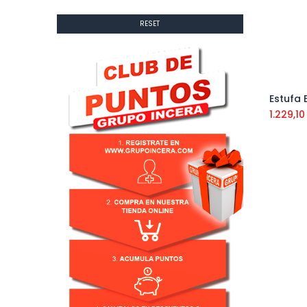
RESET
Estufa 
1.229,10